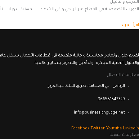
التدريب والتأهيل
الدورات التخصصية في القطاع غير الربحي و في الشهادات المهنية الدورات الت
اقرأ المزيد
تقديم حلول ونماذج محاسبية و مالية متقدمة قي قطاعات الأعمال بشكل عام 
والحلول التقنية المبتكرة، والتأهيل والتطوير بمعايير عالمية
معلومات الاتصال
الرياض , حي الصحافة , طريق الملك عبدالعزيز
966581847329
info@businesslanguage.net
Facebook
Twitter
Youtube
Linkedin
معلومات مهمة