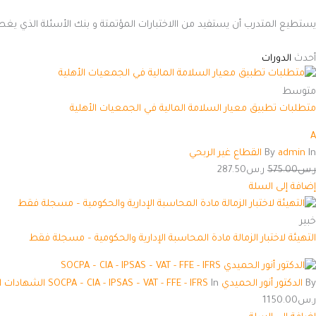
يستطيع المتدرب أن يستفيد من االاختبارات المؤتمتة و بنك الأسئلة الذي ي
أحدث
الدورات
متوسط
متطلبات تطبيق معيار السلامة المالية في الجمعيات الأهلية
A
In
admin
By
القطاع غير الربحي
ر.س
575.00
ر.س
287.50
إضافة إلى السلة
خبير
التهيئة لاختبار الزمالة مادة المحاسبة الإدارية والحكومية – مسجلة فقط
By
الدكتور أنور الحميدي SOCPA – CIA - IPSAS – VAT - FFE - IFRS
In
الشهادات ا
ر.س
1150.00