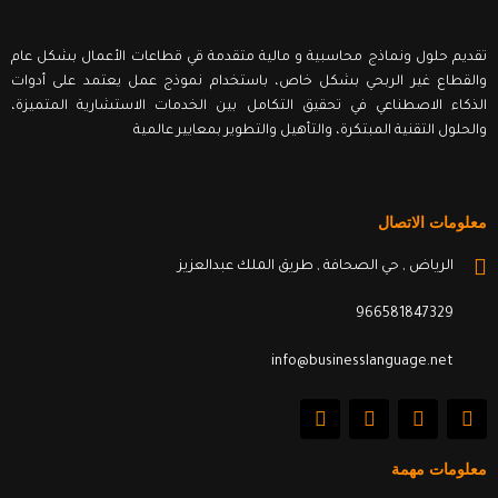
تقديم حلول ونماذج محاسبية و مالية متقدمة قي قطاعات الأعمال بشكل عام
والقطاع غير الربحي بشكل خاص، باستخدام نموذج عمل يعتمد على أدوات
الذكاء الاصطناعي في تحقيق التكامل بين الخدمات الاستشارية المتميزة،
والحلول التقنية المبتكرة، والتأهيل والتطوير بمعايير عالمية
معلومات الاتصال
الرياض , حي الصحافة , طريق الملك عبدالعزيز
966581847329
info@businesslanguage.net
L
Y
T
F
i
o
w
a
n
u
i
c
k
t
t
e
معلومات مهمة
e
u
t
b