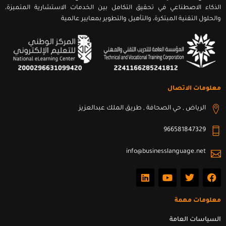
الذكاء الاصطناعي في تحقيق التكامل بين الخدمات الاستشارية المتميزة،
والحلول التقنية المبتكرة، والتأهيل والتطوير بمعايير عالمية
معلومات الاتصال
الرياض , حي الصحافة , طريق الملك عبدالعزيز
966581847329
info@businesslanguage.net
L
Y
T
F
i
o
w
a
n
u
i
c
k
t
t
e
معلومات مهمة
e
u
t
b
d
b
e
o
السياسات العامة
i
e
r
o