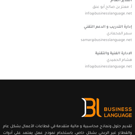
المدير العام
أ. معتز بن صالح أبو عنق
info@businesslanguage.net
إدارة التدريب و الدعم التقني
سمر المحمادي
samar@businesslanguage.net
الادارة الفنية والتقنية
هشام الحميدي
info@businesslanguage.net
تقديم حلول ونماذج محاسبية و مالية متقدمة قي قطاعات الأعمال بشكل عام
والقطاع غير الربحي بشكل خاص، باستخدام نموذج عمل يعتمد على أدوات