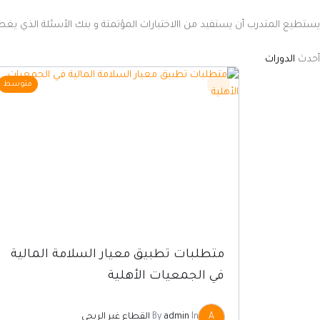
يستطيع المتدرب أن يستفيد من االاختبارات المؤتمتة و بنك الأسئلة الذي ي
أحدث
الدورات
السعر
السعر
متوسط
الأصلي
الحالي
هو:
هو:
ر.س575.00.
ر.س287.50.
متطلبات تطبيق معيار السلامة المالية
في الجمعيات الأهلية
A
In
admin
By
القطاع غير الربحي