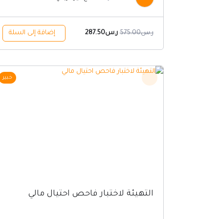
ر.س
575.00
ر.س
287.50
إضافة إلى السلة
السعر
السعر
خبير
الأصلي
الحالي
هو:
هو:
ر.س2500.00.
ر.س1875.00.
التهيئة لاختبار فاحص احتيال مالي