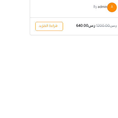
By
admin
A
ر.س
1200.00
ر.س
640.00
قراءة المزيد