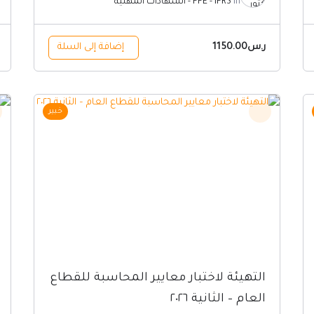
In
- FFE - IFRS
الشهادات المهنية
ر.س
1150.00
إضافة إلى السلة
السعر
السعر
خبير
الأصلي
الحالي
هو:
هو:
ر.س3000.00.
ر.س2700.00.
التهيئة لاختبار معايير المحاسبة للقطاع
العام – الثانية ٢٠٢٦