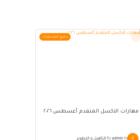
السعر
السعر
جميع المستويات
الأصلي
الحالي
هو:
هو:
ر.س500.00.
ر.س250.00.
مهارات الاكسل المتقدم أغسطس ٢٠٢٦
A
In
admin
By
التأهيل و التطوير