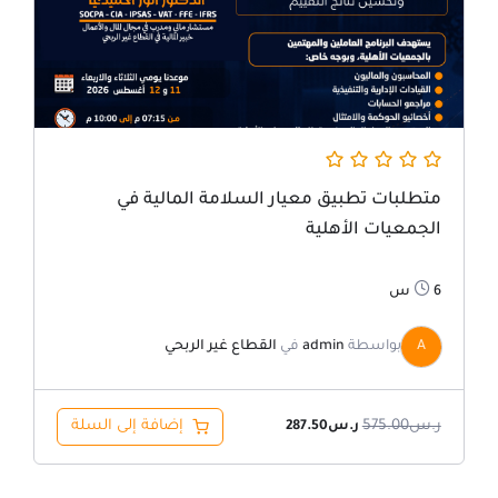
متطلبات تطبيق معيار السلامة المالية في
الجمعيات الأهلية
6س
A
بواسطة
admin
في
القطاع غير الربحي
ر.س
575.00
إضافة إلى السلة
ر.س
287.50