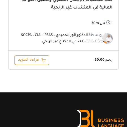
لقاء متطلبات الإقفال السنوي وتدقيق القوائم
المالية في المنشآت غير الربحية
1س 30m
بواسطة
الدكتور أنور الحميدي SOCPA – CIA - IPSAS –
VAT - FFE - IFRS
في
القطاع غير الربحي
قراءة المزيد
ر.س
50.00