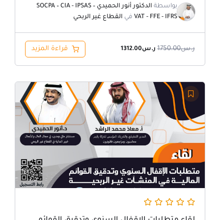
بواسطة
الدكتور أنور الحميدي SOCPA – CIA - IPSAS –
VAT - FFE - IFRS
في
القطاع غير الربحي
ر.س
1750.00
قراءة المزيد
ر.س
1312.00