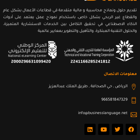
تقديم حلول ونماذج محاسبية و مالية متقدمة قي قطاعات الأعمال بشكل عام
والقطاع غير الربحي بشكل خاص، باستخدام نموذج عمل يعتمد على أدوات
الذكاء الاصطناعي في تحقيق التكامل بين الخدمات الاستشارية المتميزة،
والحلول التقنية المبتكرة، والتأهيل والتطوير بمعايير عالمية
معلومات الاتصال
الرياض , حي الصحافة , طريق الملك عبدالعزيز
966581847329
info@businesslanguage.net
L
Y
T
F
i
o
w
a
n
u
i
c