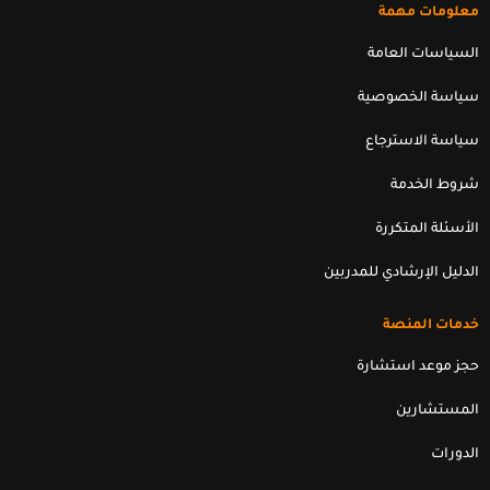
k
t
t
e
معلومات مهمة
e
u
t
b
d
b
e
o
السياسات العامة
i
e
r
o
n
k
سياسة الخصوصية
سياسة الاسترجاع
شروط الخدمة
الأسئلة المتكررة
الدليل الإرشادي للمدربين
خدمات المنصة
حجز موعد استشارة
المستشارين
الدورات