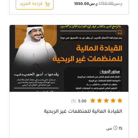
ر.س
1750.00
قراءة المزيد
ر.س
1050.00
السعر
السعر
الأصلي
الحالي
هو:
هو:
ر.س1750.00.
ر.س1312.00.
(1)
5.00
القيادة المالية للمنظمات غير الربحية
15س