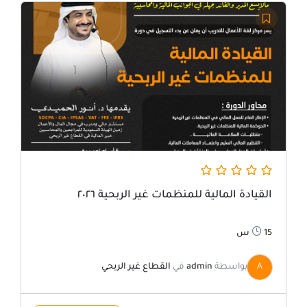
السعر
السعر
الأصلي
الحالي
هو:
هو:
ر.س1750.00.
ر.س1050.00.
القيادة المالية للمنظمات غير الربحية ٢٠٢٦
15س
A
بواسطة
admin
في
القطاع غير الربحي