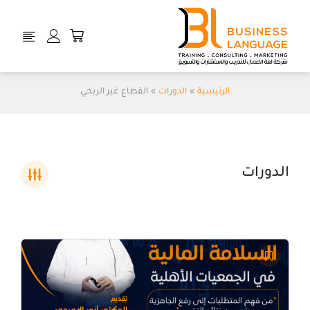
خطي
لى
Cart
لمحتوى
الرئيسية
الدورات
القطاع غير الربحي
الدورات
السعر
السعر
الأصلي
الحالي
هو:
هو:
ر.س575.00.
ر.س287.50.