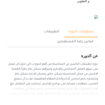
و التطوير
معلومات الدورة
التقييمات
قياس رضا المستفيدين
عن الدورة
دورة تطبيقات الاكسل في المحاسبة من أهم الدورات التي تلزم كل مقبل
على سوق العمل المحاسبي والإداري وغيرهم بشكل عام نظراٌ لأهمية
الاكسل في مجال المحاسبة بشكل خاص ومجال الإدارة بشكل عام
وباعتباره داعم اساسي لأداء وانجاز المهام الوظيفية، فلا بد أن يتمتع
المتدرب بمهارات ممتازة على برنامج الإكسل تساعده على التعامل مع
هذه التطبيقات بما يخدم عمله و تمكنه من السير قدماُ في متطلبات
ومهام العمل الوظيفي، ومن هذا المنطلق تهدف هذه الدورة إلى إكساب
المتدربين المعارف والمهارات حتى يتمكن المتدرب من التعامل مع
الخيارات التي يتيحها برنامج (Excel Microsoft) من الناحية المحاسبية