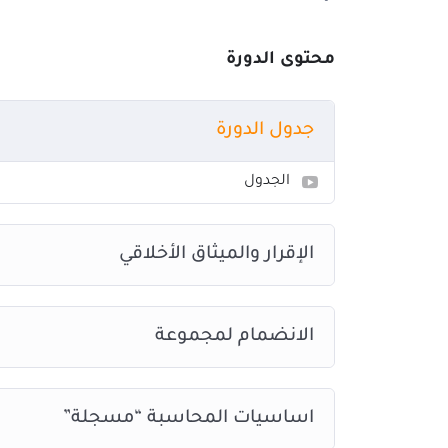
3- أن يتدرب المشاركين على مهارات إعداد القوائم المالية وفق للمعايير المحاسبية المعتمدة.
4- أن يتعرف على المفاهيم المتعلقة بأساسيات وأنظمة محاسبة التكاليف.
محتوى الدورة
5- أن يعد و يسجيل العمليات المحاسبية طبقاً للمعايير المحاسبية.المتطلبات
المتطلبات
جدول الدورة
حساب في برنامج ZOOM
الجدول
قارئ ملفات PDF
تثبيت برامج MS Office
بريد إلكتروني نشط Active mail
الإقرار والميثاق الأخلاقي
الانضمام لمجموعة
اساسيات المحاسبة “مسجلة”