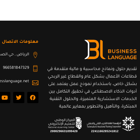
معلومات الاتصال
الرياض , حي الصح
966581847329
تقديم حلول ونماذج محاسبية و مالية متقدمة قي
قطاعات الأعمال بشكل عام والقطاع غير الربحي
esslanguage.net
بشكل خاص، باستخدام نموذج عمل يعتمد على
أدوات الذكاء الاصطناعي في تحقيق التكامل بين
Y
T
F
o
w
a
الخدمات الاستشارية المتميزة، والحلول التقنية
u
i
c
المبتكرة، والتأهيل والتطوير بمعايير عالمية
t
t
e
u
t
b
b
e
o
e
r
o
k