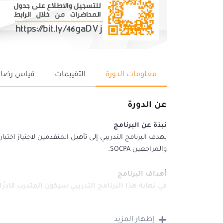
معلومات الدورة
التقييمات
قياس رضا 
عن الدورة
نبذة عن البرنامج
يهدف البرنامج التدريبي إلى تأهيل المتقدمين لاجتياز اخ
والمراجعين SOCPA.
أهداف البرنامج
في نهاية هذا البرنامج التدريبي سيكون المتدرب قادرًا
1- أن يتعرف المتقدمين على شروط اجتياز اختبار شهادة فني المحاسبة من قبل الهيئة السعودية للمحاسبين والمراجعين .
2- أن يتعرف على الفرص المتاحة للعمل في المجالات ال
إظهار المزيد
المختلفة لاسيما الصغيرة والمتوسطة