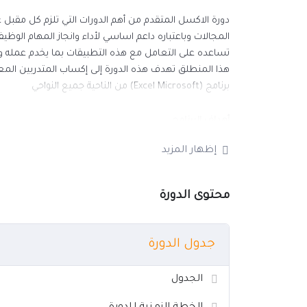
دورة الاكسل المتقدم من أهم الدورات التي تلزم كل مقب
المجالات وباعتباره داعم اساسي لأداء وانجاز المهام الوظيف
تساعده على التعامل مع هذه التطبيقات بما يخدم عمله و
هذا المنطلق تهدف هذه الدورة إلى إكساب المتدربين المعا
برنامج (Excel Microsoft) من الناحية جميع النواحي
أهداف البرنامج
في نهاية هذا البرنامج التدريبي سيكون المتدرب قادرًا على أن
إظهار المزيد
التعرف على جداول البيانات وحفظها بتنسيقات مخ
اختيار خيارات مدمجة مثل وظيفة المساعدة لتعزيز ا
محتوى الدورة
التعرف على البيانات في الخلايا واستخدام أفضل ال
اختيار البيانات وتصنيفها
مراجعة الصفوف والأعمدة في ورقة عمل
جدول الدورة
معرفة المعادلات الحسابية ومنطقية باستخدام وظا
المعادلات
الجدول
التعرف على الأعداد والمحتوى النصي في جدول البي
التعرف على الرسومات البيانية وإنشائها وتنسيق