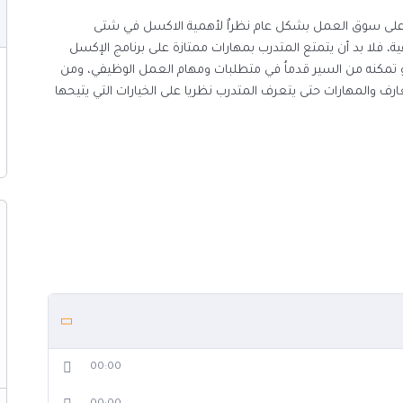
ل على سوق العمل بشكل عام نظراٌ لأهمية الاكسل في شتى
ية، فلا بد أن يتمتع المتدرب بمهارات ممتازة على برنامج الإكسل
 تمكنه من السير قدماُ في متطلبات ومهام العمل الوظيفي، ومن
رف والمهارات حتى يتعرف المتدرب نظريا على الخيارات التي يتيحها
:
تلفة
لإنتاجية
ممارسات في إنشاء القوائم
ئف جداول البيانات القياسية والتعرف على القيم الخاطئة في هذه
00:00
انات
ها لتوصيل المعلومات بشكل واضح