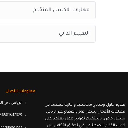
مهارات الاكسل المتقدم
التقييم الذاتي
معلومات الاتصال
الرياض , حي ال
تقديم حلول ونماذج محاسبية و مالية متقدمة قي
قطاعات الأعمال بشكل عام والقطاع غير الربحي
66581847329
بشكل خاص، باستخدام نموذج عمل يعتمد على
أدوات الذكاء الاصطناعي في تحقيق التكامل بين
language.net