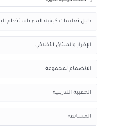
الخطة الزمنية للدورة
رقم اعتماد المؤسسة العامة للتدريب التقني والمهني / 11669784
رقم ترخيص المركز الوطني للتعليم الالكتروني / 2000296632035510
دليل تعليمات كيفية البدء باستخدام الب
الإقرار والميثاق الأخلاقي
الانضمام لمجموعة
الحقيبة التدريبية
المسابقة