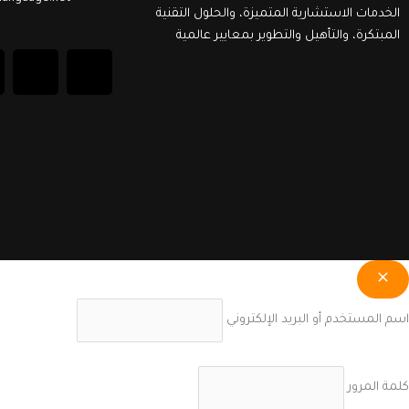
الخدمات الاستشارية المتميزة، والحلول التقنية
المبتكرة، والتأهيل والتطوير بمعايير عالمية
T
F
w
a
i
c
t
e
t
b
e
o
اسم المستخدم أو البريد الإلكتروني
r
o
k
كلمة المرور