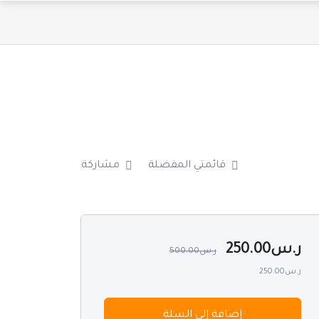
قائمتي المفضلة
مشاركة
ر.س
250.00
ر.س
500.00
ر.س250.00
إضافة إلى السلة