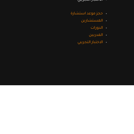
حجز موعد استشارة
المستشارين
الدورات
المدربين
الاختبار التجريبي