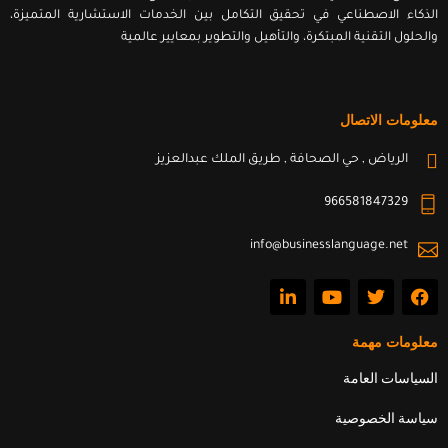
الذكاء الاصطناعي في تحقيق التكامل بين الخدمات الاستشارية المتميزة،
والحلول التقنية المبتكرة، والتأهيل والتطوير بمعايير عالمية
معلومات الاتصال
الرياض , حي الصحافة , طريق الملك عبدالعزيز
966581847329
info@businesslanguage.net
L
Y
T
F
i
o
w
a
n
u
i
c
k
t
t
e
معلومات مهمة
e
u
t
b
d
b
e
o
السياسات العامة
i
e
r
o
n
k
سياسة الخصوصية