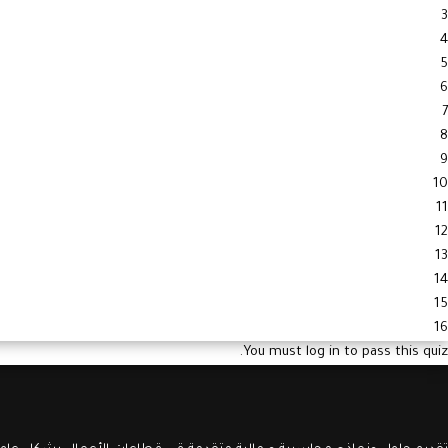
3
4
5
6
7
8
9
10
11
12
13
14
15
16
You must log in to pass this quiz.