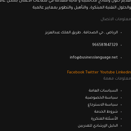
تقديم حلول ونماذج محاسبية و مالية متقدمة قي قطاعات الأعمال بشكل عام 
والحلول التقنية المبتكرة، والتأهيل والتطوير بمعايير عالمية
معلومات الاتصال
الرياض , حي الصحافة , طريق الملك عبدالعزيز
966581847329
info@businesslanguage.net
Facebook
Twitter
Youtube
Linkedin
معلومات مهمة
السياسات العامة
سياسة الخصوصية
سياسة الاسترجاع
شروط الخدمة
الأسئلة المتكررة
الدليل الإرشادي للمدربين