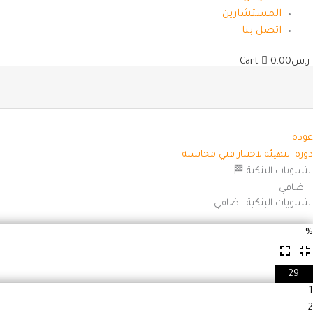
المستشارين
اتصل بنا
ر.س
0.00
Cart
عودة
دورة التهيئة لاختبار فني محاسبة
التسويات البنكية 🏁
اضافي
التسويات البنكية -اضافي
%
29
1
2