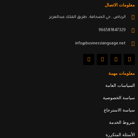
معلومات الاتصال
الرياض , حي الصحافة , طريق الملك عبدالعزيز
966581847329
info@businesslanguage.net
L
Y
T
F
i
o
w
a
n
u
i
c
k
t
t
e
معلومات مهمة
e
u
t
b
d
b
e
o
السياسات العامة
i
e
r
o
n
k
سياسة الخصوصية
سياسة الاسترجاع
شروط الخدمة
الأسئلة المتكررة