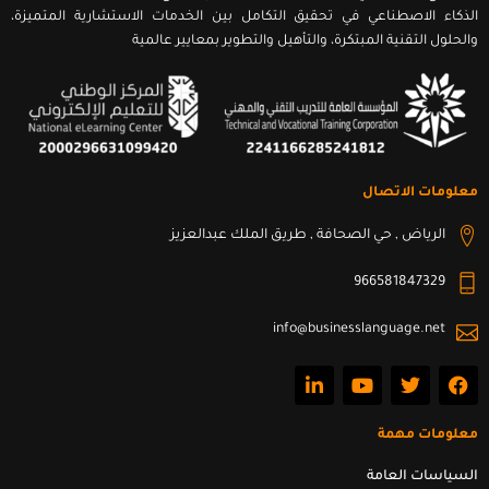
الذكاء الاصطناعي في تحقيق التكامل بين الخدمات الاستشارية المتميزة،
والحلول التقنية المبتكرة، والتأهيل والتطوير بمعايير عالمية
معلومات الاتصال
الرياض , حي الصحافة , طريق الملك عبدالعزيز
966581847329
info@businesslanguage.net
L
Y
T
F
i
o
w
a
n
u
i
c
k
t
t
e
معلومات مهمة
e
u
t
b
d
b
e
o
السياسات العامة
i
e
r
o