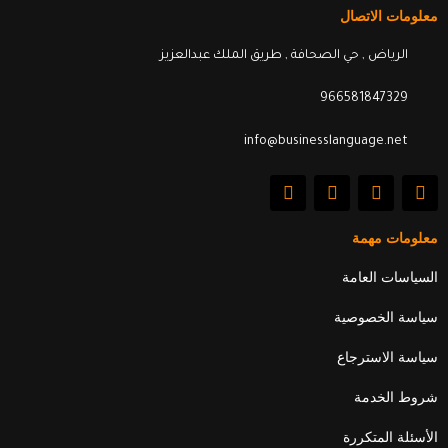
معلومات الاتصال
الرياض , حي الصحافة , طريق الملك عبدالعزيز
966581847329
info@businesslanguage.net
L
Y
T
F
i
o
w
a
n
u
i
c
k
t
t
e
معلومات مهمة
e
u
t
b
d
b
e
o
السياسات العامة
i
e
r
o
n
k
سياسة الخصوصية
سياسة الاسترجاع
شروط الخدمة
الأسئلة المتكررة