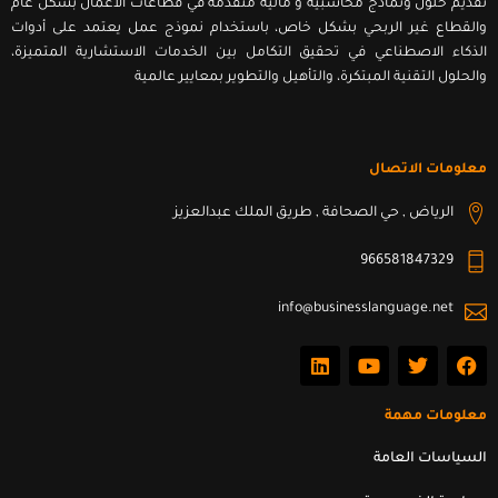
تقديم حلول ونماذج محاسبية و مالية متقدمة قي قطاعات الأعمال بشكل عام
والقطاع غير الربحي بشكل خاص، باستخدام نموذج عمل يعتمد على أدوات
الذكاء الاصطناعي في تحقيق التكامل بين الخدمات الاستشارية المتميزة،
والحلول التقنية المبتكرة، والتأهيل والتطوير بمعايير عالمية
معلومات الاتصال
الرياض , حي الصحافة , طريق الملك عبدالعزيز
966581847329
info@businesslanguage.net
L
Y
T
F
i
o
w
a
n
u
i
c
k
t
t
e
معلومات مهمة
e
u
t
b
d
b
e
o
السياسات العامة
i
e
r
o
n
k