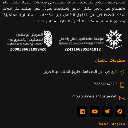
تقديم حلول ونماذج محاسبية و مالية متقدمة قي قطاعات الأعمال بشكل عام
والقطاع غير الربحي بشكل خاص، باستخدام نموذج عمل يعتمد على أدوات
الذكاء الاصطناعي في تحقيق التكامل بين الخدمات الاستشارية المتميزة،
والحلول التقنية المبتكرة، والتأهيل والتطوير بمعايير عالمية
معلومات الاتصال
الرياض , حي الصحافة , طريق الملك عبدالعزيز
966581847329
info@businesslanguage.net
L
Y
T
F
i
o
w
a
n
u
i
c
k
t
t
e
معلومات مهمة
e
u
t
b