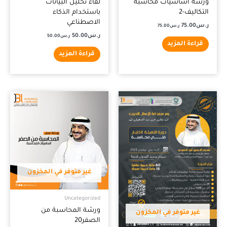
ورشة أساسيات محاسبة
لقاء تحليل البيانات
التكاليف-2
باستخدام الذكاء
الاصطناعي
ر.س
75.00
ر.س
75.00
ر.س
50.00
ر.س
50.00
قراءة المزيد
قراءة المزيد
غير متوفر في المخزون
Uncategorized
ورشة المحاسبة من
غير متوفر في المخزون
الصفر20