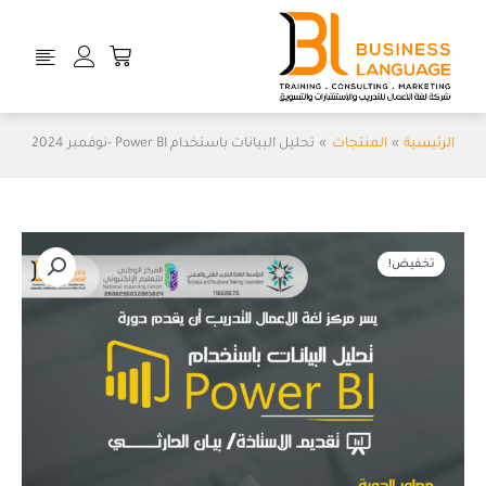
خطي
لى
Cart
لمحتوى
الرئيسية
المنتجات
تحليل البيانات باستخدام Power BI -نوفمبر 2024
السعر
السعر
الأصلي
الحالي
تخفيض!
هو:
هو:
ر.س600.00.
ر.س399.00.