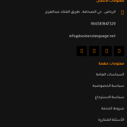
معلومات الاتصال
الرياض , حي الصحافة , طريق الملك عبدالعزيز
966581847329
info@businesslanguage.net
L
Y
T
F
i
o
w
a
n
u
i
c
k
t
t
e
معلومات مهمة
e
u
t
b
d
b
e
o
السياسات العامة
i
e
r
o
n
k
سياسة الخصوصية
سياسة الاسترجاع
شروط الخدمة
الأسئلة المتكررة