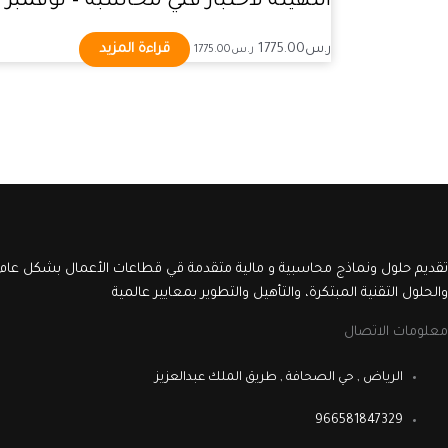
التهيئة لاختبار فني محاسبة – نوفمبر
ر.س
1775.00
قراءة المزيد
ر.س
1775.00
تقديم حلول ونماذج محاسبية و مالية متقدمة قي قطاعات الأعمال بشكل عام 
والحلول التقنية المبتكرة، والتأهيل والتطوير بمعايير عالمية
معلومات الاتصال
الرياض , حي الصحافة , طريق الملك عبدالعزيز
966581847329