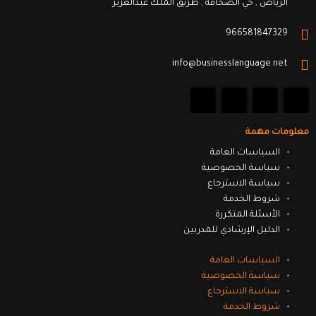
الرياض , حي الصحافة , طريق الملك عبدالعزيز
966581847329
info@businesslanguage.net
L
Y
T
F
i
o
w
a
n
u
i
c
k
t
t
e
معلومات مهمة
e
u
t
b
d
b
e
o
السياسات العامة
i
e
r
o
سياسة الخصوصية
n
k
سياسة الاسترجاع
شروط الخدمة
الأسئلة المتكررة
الدليل الإرشادي للمدربين
السياسات العامة
سياسة الخصوصية
سياسة الاسترجاع
شروط الخدمة