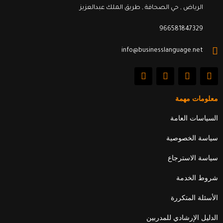
الرياض , حي الصحافة , طريق الملك عبدالعزيز
966581847329
info@businesslanguage.net
L
Y
T
F
i
o
w
a
n
u
i
c
k
t
t
e
معلومات مهمة
e
u
t
b
d
b
e
o
السياسات العامة
i
e
r
o
n
k
سياسة الخصوصية
سياسة الاسترجاع
شروط الخدمة
الأسئلة المتكررة
الدليل الإرشادي للمدربين