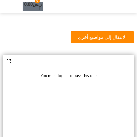
Cart
0
خطي
ر.س
0.00
لى
لمحتوى
الانتقال إلى مواضيع أخرى
You must log in to pass this quiz.