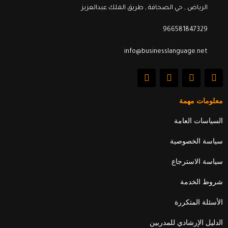
الرياض , حي الصحافة , طريق الملك عبدالعزيز
966581847329
info@businesslanguage.net
L
Y
T
F
i
o
w
a
n
u
i
c
k
t
t
e
معلومات مهمة
e
u
t
b
d
b
e
o
السياسات العامة
i
e
r
o
n
k
سياسة الخصوصية
سياسة الاسترجاع
شروط الخدمة
الأسئلة المتكررة
الدليل الإرشادي للمدربين