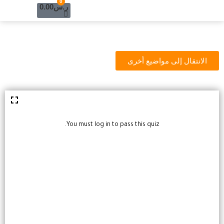
Cart
0
خطي
ر.س
0.00
لى
لمحتوى
الانتقال إلى مواضيع أخرى
You must log in to pass this quiz.