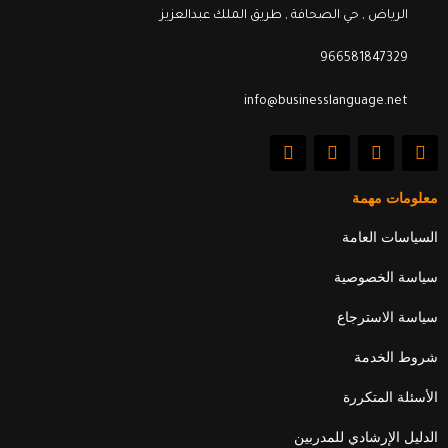
الرياض , حي الصحافة , طريق الملك عبدالعزيز
966581847329
info@businesslanguage.net
L
Y
T
F
i
o
w
a
n
u
i
c
k
t
t
e
معلومات مهمة
e
u
t
b
d
b
e
o
السياسات العامة
i
e
r
o
n
k
سياسة الخصوصية
سياسة الاسترجاع
شروط الخدمة
الأسئلة المتكررة
الدليل الإرشادي للمدربين