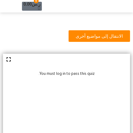
Cart
0
خطي
ر.س
0.00
لى
لمحتوى
الانتقال إلى مواضيع أخرى
You must log in to pass this quiz.