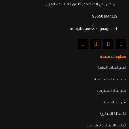
الرياض , حي الصحافة , طريق الملك عبدالعزيز
966581847329
info@businesslanguage.net
L
Y
T
F
i
o
w
a
n
u
i
c
k
t
t
e
معلومات مهمة
e
u
t
b
d
b
e
o
السياسات العامة
i
e
r
o
n
k
سياسة الخصوصية
سياسة الاسترجاع
شروط الخدمة
الأسئلة المتكررة
الدليل الإرشادي للمدربين