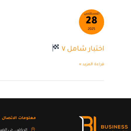
اختبار
أغسطس
28
شامل
٧
2025
اختبار شامل ٧
قراءة المزيد »
معلومات الاتصال
الرياض , حي الصح