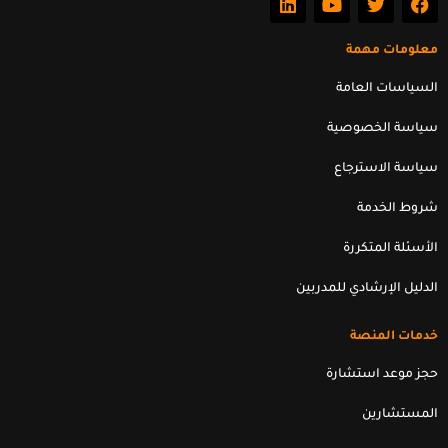
i
o
w
a
n
u
i
c
k
t
t
e
معلومات مهمة
e
u
t
b
d
b
e
o
السياسات العامة
i
e
r
o
n
k
سياسة الخصوصية
سياسة الاسترجاع
شروط الخدمة
الأسئلة المتكررة
الدليل الإرشادي للمدربين
خدمات المنصة
حجز موعد استشارة
المستشارين