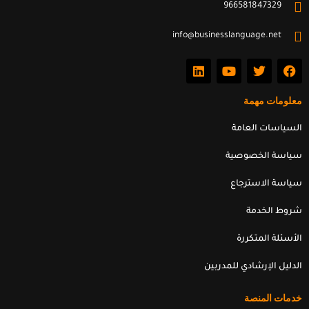
966581847329
info@businesslanguage.net
L
Y
T
F
i
o
w
a
n
u
i
c
k
t
t
e
معلومات مهمة
e
u
t
b
d
b
e
o
السياسات العامة
i
e
r
o
n
k
سياسة الخصوصية
سياسة الاسترجاع
شروط الخدمة
الأسئلة المتكررة
الدليل الإرشادي للمدربين
خدمات المنصة