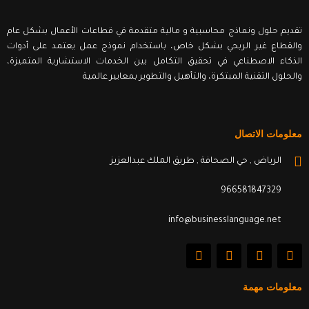
تقديم حلول ونماذج محاسبية و مالية متقدمة قي قطاعات الأعمال بشكل عام
والقطاع غير الربحي بشكل خاص، باستخدام نموذج عمل يعتمد على أدوات
الذكاء الاصطناعي في تحقيق التكامل بين الخدمات الاستشارية المتميزة،
والحلول التقنية المبتكرة، والتأهيل والتطوير بمعايير عالمية
معلومات الاتصال
الرياض , حي الصحافة , طريق الملك عبدالعزيز
966581847329
info@businesslanguage.net
L
Y
T
F
i
o
w
a
n
u
i
c
k
t
t
e
معلومات مهمة
e
u
t
b
d
b
e
o