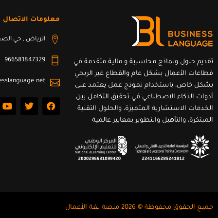
معلومات الاتصال
الرياض , حي الصح
966581847329
تقديم حلول ونماذج محاسبية و مالية متقدمة قي
قطاعات الأعمال بشكل عام والقطاع غير الربحي
esslanguage.net
بشكل خاص، باستخدام نموذج عمل يعتمد على
أدوات الذكاء الاصطناعي في تحقيق التكامل بين
Y
T
F
o
w
a
الخدمات الاستشارية المتميزة، والحلول التقنية
u
i
c
المبتكرة، والتأهيل والتطوير بمعايير عالمية
t
t
e
u
t
b
b
e
o
e
r
o
k
جميع الحقوق محفوظة © 2026 منصة لغة الأعمال