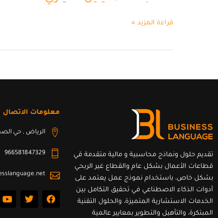
قراءة المزيد »
معلومات الاتصال
الرياض , حي الصح
966581847329
تقديم حلول ونماذج محاسبية و مالية متقدمة قي
قطاعات الأعمال بشكل عام والقطاع غير الربحي
esslanguage.net
بشكل خاص، باستخدام نموذج عمل يعتمد على
أدوات الذكاء الاصطناعي في تحقيق التكامل بين
Y
T
F
o
w
a
الخدمات الاستشارية المتميزة، والحلول التقنية
u
i
c
المبتكرة، والتأهيل والتطوير بمعايير عالمية
t
t
e