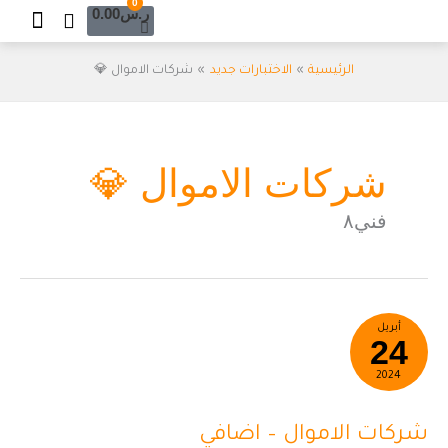
Cart
0
خطي
ر.س
0.00
لى
لمحتوى
الرئيسية
الاختبارات جديد
شركات الاموال 💎
شركات الاموال 💎
فني٨
شركات
أبريل
24
الاموال
–
2024
اضافي
شركات الاموال – اضافي