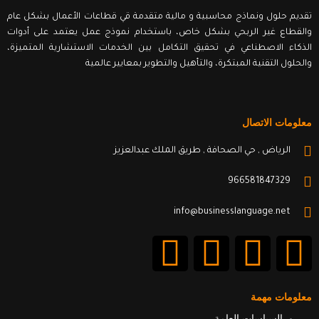
تقديم حلول ونماذج محاسبية و مالية متقدمة قي قطاعات الأعمال بشكل عام
والقطاع غير الربحي بشكل خاص، باستخدام نموذج عمل يعتمد على أدوات
الذكاء الاصطناعي في تحقيق التكامل بين الخدمات الاستشارية المتميزة،
والحلول التقنية المبتكرة، والتأهيل والتطوير بمعايير عالمية
معلومات الاتصال
الرياض , حي الصحافة , طريق الملك عبدالعزيز
966581847329
info@businesslanguage.net
L
Y
T
F
i
o
w
a
معلومات مهمة
السياسات العامة