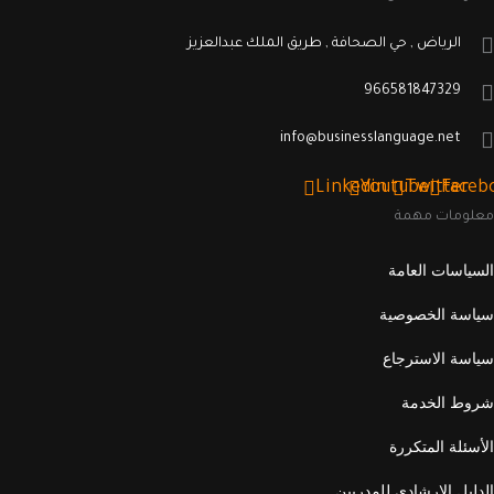
الرياض , حي الصحافة , طريق الملك عبدالعزيز
966581847329
info@businesslanguage.net
Linkedin
Youtube
Twitter
Faceb
معلومات مهمة
السياسات العامة
سياسة الخصوصية
سياسة الاسترجاع
شروط الخدمة
الأسئلة المتكررة
الدليل الإرشادي للمدربين