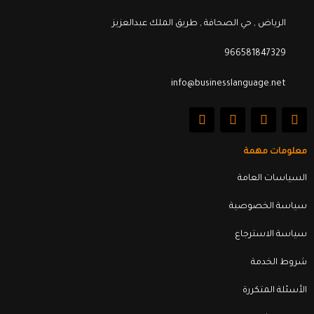
الرياض , حي الصحافة , طريق الملك عبدالعزيز
966581847329
info@businesslanguage.net
L
Y
T
F
i
o
w
a
n
u
i
c
k
t
t
e
معلومات مهمة
e
u
t
b
d
b
e
o
السياسات العامة
i
e
r
o
n
k
سياسة الخصوصية
سياسة الاسترجاع
شروط الخدمة
الأسئلة المتكررة