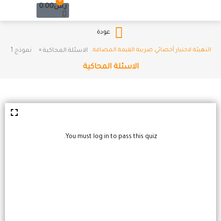
Cart
0
خطي
ر.س
0.00
لى
لمحتوى
عودة
التهيئة لاختبار أخصائي ضريبة القيمة المضافة
الاسئلة المحاكية ▫️
نموذج 1
الاسئلة المحاكية
You must log in to pass this quiz.