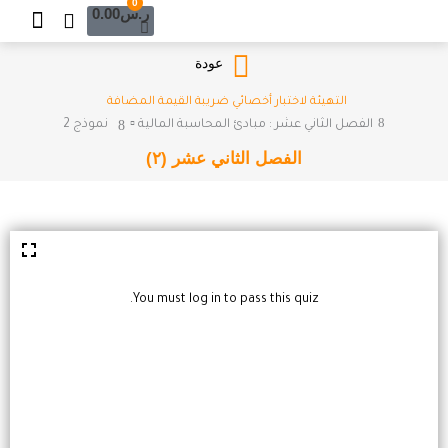
Cart
0
خطي
ر.س
0.00
لى
لمحتوى
عودة
التهيئة لاختبار أخصائي ضريبة القيمة المضافة
الفصل الثاني عشر : مبادئ المحاسبة المالية ▫️
نموذج 2
الفصل الثاني عشر (٢)
You must log in to pass this quiz.