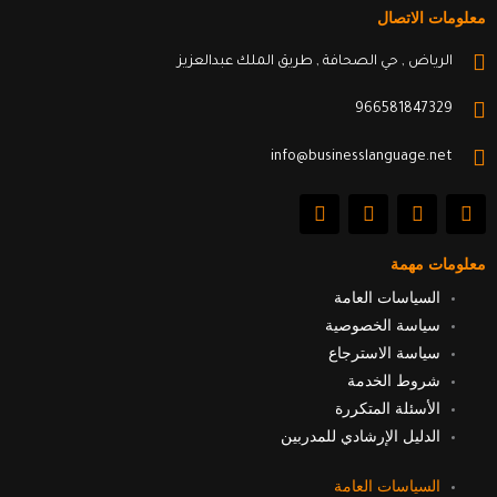
معلومات الاتصال
الرياض , حي الصحافة , طريق الملك عبدالعزيز
966581847329
info@businesslanguage.net
L
Y
T
F
i
o
w
a
n
u
i
c
k
t
t
e
معلومات مهمة
e
u
t
b
d
b
e
o
السياسات العامة
i
e
r
o
سياسة الخصوصية
n
k
سياسة الاسترجاع
شروط الخدمة
الأسئلة المتكررة
الدليل الإرشادي للمدربين
السياسات العامة