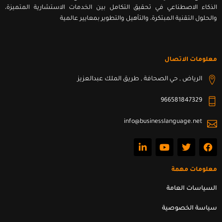
الذكاء الاصطناعي في تحقيق التكامل بين الخدمات الاستشارية المتميزة،
والحلول التقنية المبتكرة، والتأهيل والتطوير بمعايير عالمية
معلومات الاتصال
الرياض , حي الصحافة , طريق الملك عبدالعزيز
966581847329
info@businesslanguage.net
L
Y
T
F
i
o
w
a
n
u
i
c
k
t
t
e
معلومات مهمة
e
u
t
b
d
b
e
o
السياسات العامة
i
e
r
o
n
k
سياسة الخصوصية