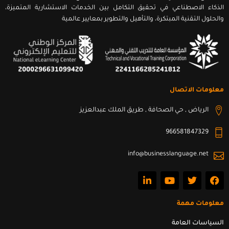
الذكاء الاصطناعي في تحقيق التكامل بين الخدمات الاستشارية المتميزة،
والحلول التقنية المبتكرة، والتأهيل والتطوير بمعايير عالمية
معلومات الاتصال
الرياض , حي الصحافة , طريق الملك عبدالعزيز
966581847329
info@businesslanguage.net
L
Y
T
F
i
o
w
a
n
u
i
c
k
t
t
e
معلومات مهمة
e
u
t
b
d
b
e
o
السياسات العامة
i
e
r
o