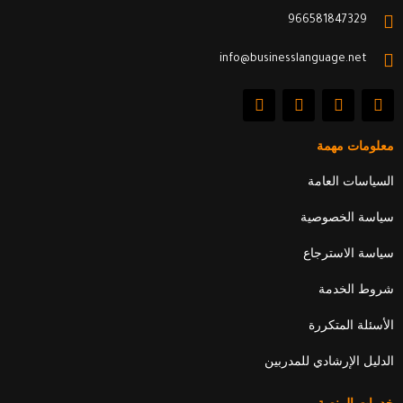
966581847329
info@businesslanguage.net
L
Y
T
F
i
o
w
a
n
u
i
c
k
t
t
e
معلومات مهمة
e
u
t
b
d
b
e
o
السياسات العامة
i
e
r
o
n
k
سياسة الخصوصية
سياسة الاسترجاع
شروط الخدمة
الأسئلة المتكررة
الدليل الإرشادي للمدربين